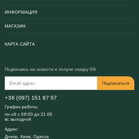
ИНФОРМАЦИЯ
Популярные
Тематики фотообоев
МАГАЗИН
Возврат товара
Хиты
Цены и текстуры
Фотообои по типу помещения
О нас
КАРТА САЙТА
Материалы
Фотообои по цвету
Вакансии
Рекомендации
Блог
Конфиденциальность
Подпишись на новости и получи скидку 5%
Инструкция
Бонусная программа
Связь с нами
Подписаться
FAQ
Контакты
Оплата и доставка
+38 (097) 151 87 57
График работы:
пн-сб с 08:00 до 21:00
вс выходной
Адрес:
Днепр, Киев, Одесса