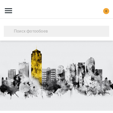
0
Каталог обоев
Наши работы
Создать свои фотообои
Акции
О нас
Контакты