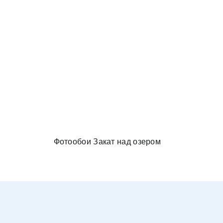
и в спальню
Фотообои Закат над озером