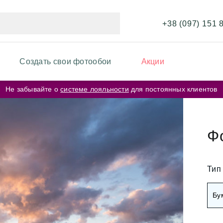
+38 (097) 151 
Создать свои фотообои
Акции
Не забывайте о
системе лояльности
для постоянных клиентов
ИКИ ФОТООБОЕВ
ФОТООБОИ ПО ЦВЕТУ
и перья
Бежевые фотообои
Ф
и карта мира
Серые фотообои
и кирпичная стена
Тип
Розовые фотообои
и космос
Бу
и города
Белые фотообои
рские цветы