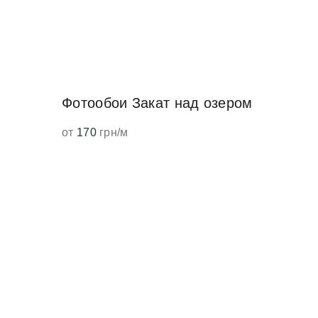
Фотообои Закат над озером
от
170
грн/м