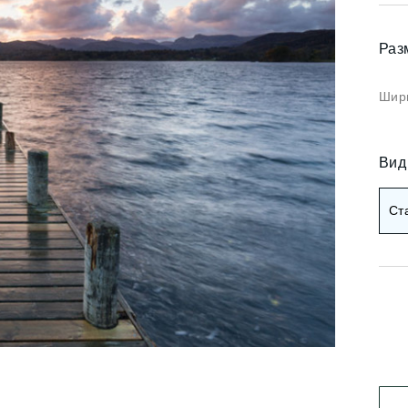
Коричневые фотооб
и арт
Черные фотообои
Раз
и деревья
ои мемфис
Красные фотообои
Шири
и геометрия
Оранжевые фотооб
и абстракция
Вид
Желтые фотообои
и горы и лес
Ст
и золото
Зеленые фотообои
и разное
Голубые фотообои
Синие фотообои
Фиолетовые фотооб