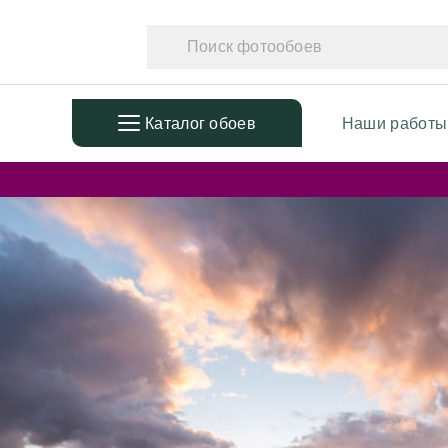
Каталог обоев
Наши работы
ПОПУЛЯРНЫЕ
ТЕМАТ
Фотообои в детскую
Фотообо
Дизайнерские листья
Фотообо
3D Фотообои
Фотообо
Фотообои расширяющие
Фотообо
пространство
Фотообо
Фотообои простые линии
Дизайне