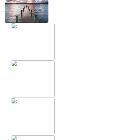
ХИТЫ
ФОТОО
ПОМЕЩ
Фотообои в скандинавском
стиле
Фотообо
Фотообои Fluid art
Фотообо
Фотообои под мрамор
Фотообо
Фотообои супергерои
Фотообо
Фотообо
Фотообо
Фотообо
Фотообо
Фотообо
Фотообо