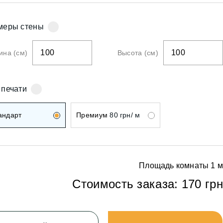
ои
меры стены
на (см)
Высота (см)
ои
 печати
андарт
Премиум
80 грн/ м
Площадь комнаты
1
м
Стоимость заказа:
170 грн
ои