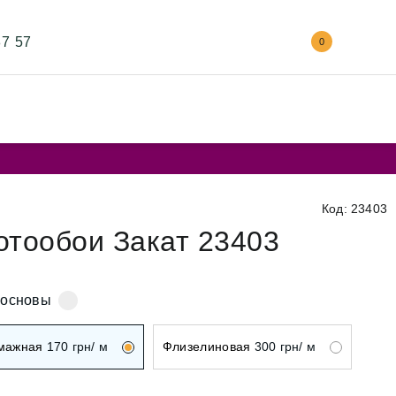
87 57
0
Код: 23403
отообои Закат 23403
 основы
мажная
170
грн/ м
Флизелиновая
300
грн/ м