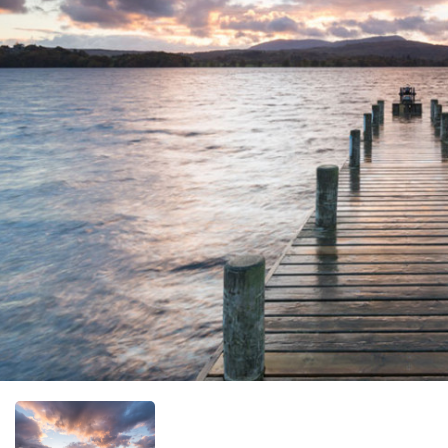
Фотообо
Фотообо
Фотооб
Фотообо
Фотообо
Фотообо
Фотообо
Фотообо