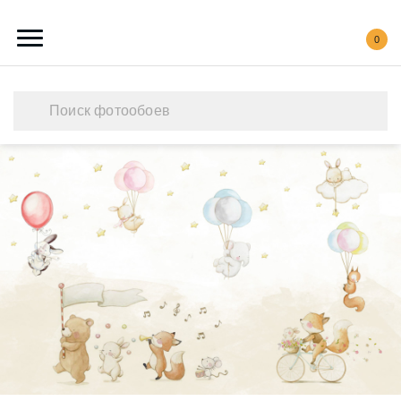
0
Каталог обоев
Наши работы
Создать свои фотообои
Акции
О нас
Контакты