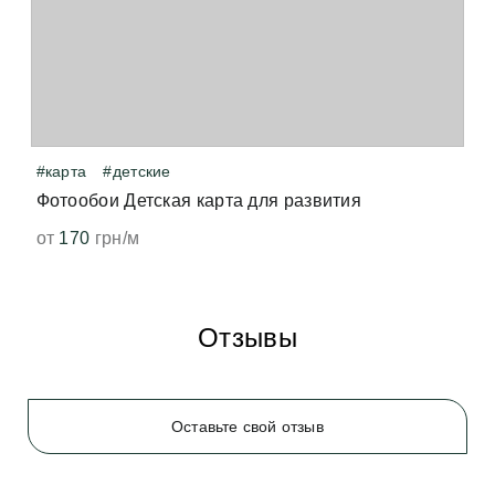
когда принтер нагревает виниловое покрытие — 
точно так же от печати нагревается бумага, и мы 
чувствуем запах свеженапечатанной книги. Не 
волнуйтесь, всё быстро выветрится и больше не 
появится. 
#карта
#детские
Фотообои Детская карта для развития
от
170
грн/м
Отзывы
Оставьте свой отзыв