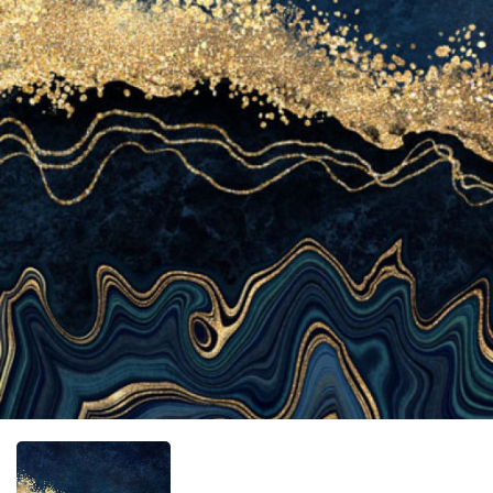
Фотообо
Фотообо
Фотооб
Фотообо
Фотообо
Фотообо
Фотообо
Фотообо