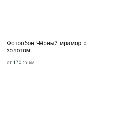
Фотообои Чёрный мрамор с
золотом
от
170
грн/м