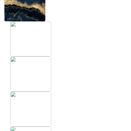
ХИТЫ
ФОТОО
ПОМЕЩ
Фотообои в скандинавском
стиле
Фотообо
Фотообои Fluid art
Фотообо
Фотообои под мрамор
Фотообо
Фотообои супергерои
Фотообо
Фотообо
Фотообо
Фотообо
Фотообо
Фотообо
Фотообо