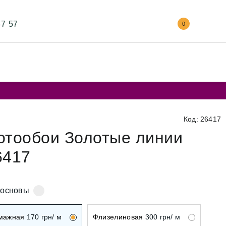
87 57
0
Код: 26417
отообои Золотые линии
6417
 основы
мажная
170
грн/ м
Флизелиновая
300
грн/ м