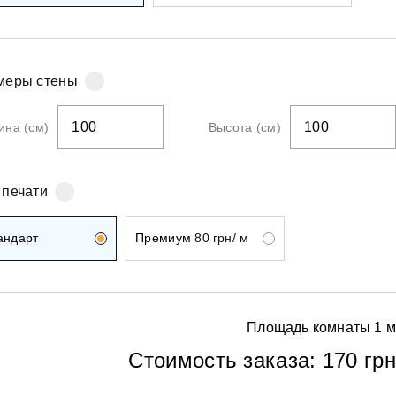
ои
меры стены
на (см)
Высота (см)
ои
 печати
андарт
Премиум
80 грн/ м
Площадь комнаты
1
м
ои
Стоимость заказа:
170 грн