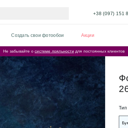
+38 (097) 151 
Создать свои фотообои
Акции
Не забывайте о
системе лояльности
для постоянных клиентов
ИКИ ФОТООБОЕВ
ФОТООБОИ ПО ЦВЕТУ
и перья
Бежевые фотообои
Ф
и карта мира
2
Серые фотообои
и кирпичная стена
Розовые фотообои
и космос
Тип
и города
Белые фотообои
Бу
рские цветы