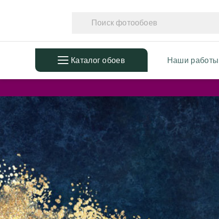
Каталог обоев
Наши работы
ПОПУЛЯРНЫЕ
ТЕМАТ
Фотообои в детскую
Фотообо
Дизайнерские листья
Фотообо
3D Фотообои
Фотообо
Фотообои расширяющие
Фотообо
пространство
Фотообо
Фотообои простые линии
Дизайне