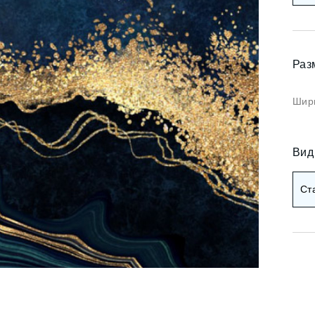
Коричневые фотооб
и арт
Черные фотообои
и деревья
Раз
ои мемфис
Красные фотообои
и геометрия
Шири
Оранжевые фотооб
и абстракция
Желтые фотообои
и горы и лес
Вид
и золото
Зеленые фотообои
Ст
и разное
Голубые фотообои
Синие фотообои
Фиолетовые фотооб