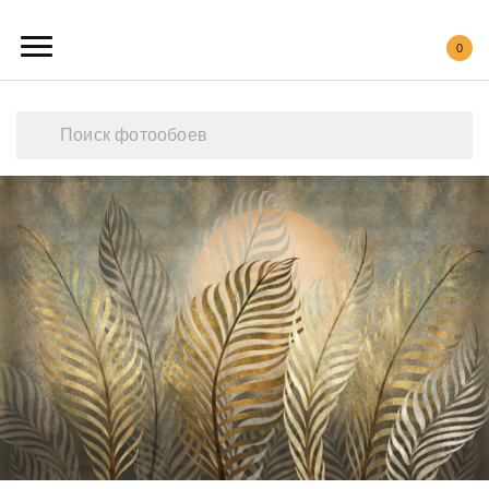
0
Каталог обоев
Наши работы
Создать свои фотообои
Акции
О нас
Контакты