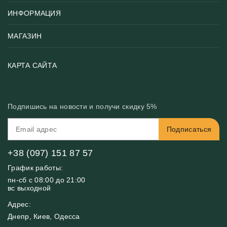
ИНФОРМАЦИЯ
Популярные
Тематики фотообоев
МАГАЗИН
Возврат товара
Хиты
Цены и текстуры
Фотообои по типу помещения
О нас
КАРТА САЙТА
Материалы
Фотообои по цвету
Вакансии
Рекомендации
Блог
Конфиденциальность
Подпишись на новости и получи скидку 5%
Инструкция
Бонусная программа
Связь с нами
Подписаться
FAQ
Контакты
Оплата и доставка
+38 (097) 151 87 57
График работы:
пн-сб с 08:00 до 21:00
вс выходной
Адрес:
Днепр, Киев, Одесса