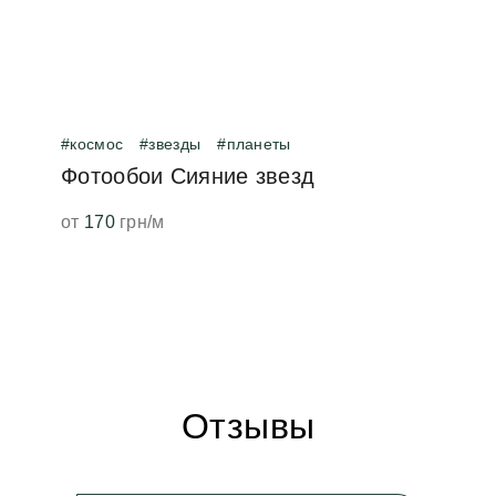
#космос
#звезды
#планеты
Фотообои Сияние звезд
от
170
грн/м
Отзывы