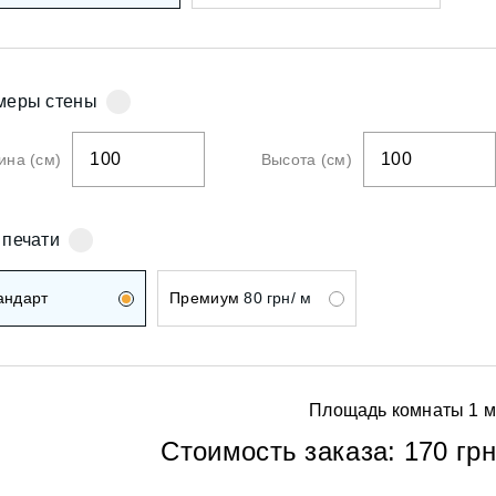
ои
меры стены
на (см)
Высота (см)
ои
 печати
андарт
Премиум
80 грн/ м
Площадь комнаты
1
м
ои
Стоимость заказа:
170 грн