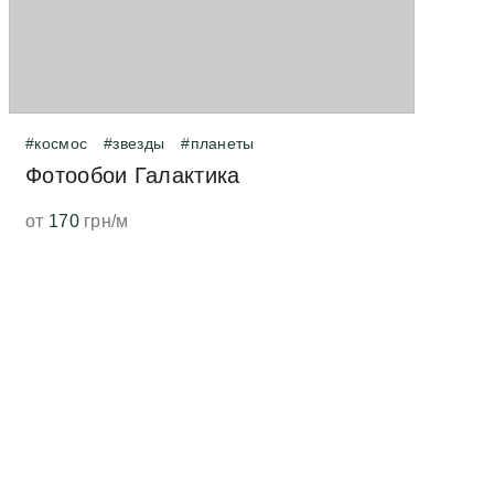
#космос
#звезды
#планеты
Фотообои Галактика
от
170
грн/м