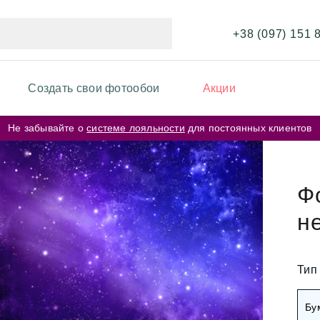
+38 (097) 151 
Создать свои фотообои
Акции
Не забывайте о
системе лояльности
для постоянных клиентов
ИКИ ФОТООБОЕВ
ФОТООБОИ ПО ЦВЕТУ
и перья
Бежевые фотообои
Ф
и карта мира
н
Серые фотообои
и кирпичная стена
Розовые фотообои
и космос
Тип
и города
Белые фотообои
Бу
рские цветы