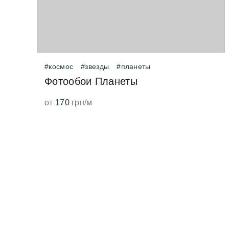
#космос
#звезды
#планеты
Фотообои Планеты
от
170
грн/м