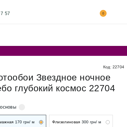
87 57
0
Код: 22704
отообои Звездное ночное
ебо глубокий космос 22704
 основы
мажная
170
грн/ м
Флизелиновая
300
грн/ м