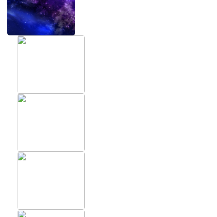
ХИТЫ
ФОТОО
ПОМЕЩ
Фотообои в скандинавском
стиле
Фотообо
Фотообои Fluid art
Фотообо
Фотообои под мрамор
Фотообо
Фотообои супергерои
Фотообо
Фотообо
Фотообо
Фотообо
Фотообо
Фотообо
Фотообо