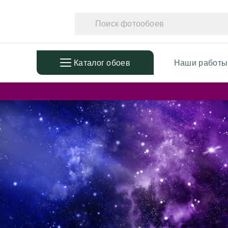
Каталог обоев
Наши работы
ПОПУЛЯРНЫЕ
ТЕМАТ
Фотообои в детскую
Фотообо
Дизайнерские листья
Фотообо
3D Фотообои
Фотообо
Фотообои расширяющие
Фотообо
пространство
Фотообо
Фотообои простые линии
Дизайне