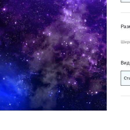
Коричневые фотооб
и арт
Черные фотообои
и деревья
Раз
ои мемфис
Красные фотообои
и геометрия
Шири
Оранжевые фотооб
и абстракция
Желтые фотообои
и горы и лес
Вид
и золото
Зеленые фотообои
Ст
и разное
Голубые фотообои
Синие фотообои
Фиолетовые фотооб