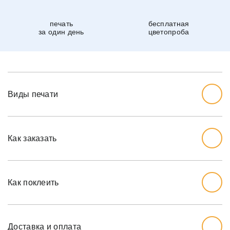
печать
бесплатная
за один день
цветопроба
Виды печати
Как заказать
Начните с выбора дизайна, который вам нравится.
Перед тем, как заказывать, вы должны измерить стену,
Как поклеить
которую хотите обожать, ширину и высоту.
Мы рекомендуем вам добавить дополнительный дюйм
на обе меры, так как стены могут немного наклоняться.
Доставка и оплата