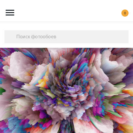
0
Каталог обоев
Наши работы
Создать свои фотообои
Акции
О нас
Контакты