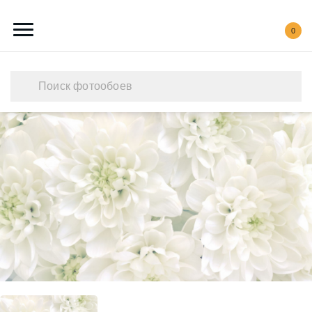
0
Каталог обоев
Наши работы
Создать свои фотообои
Акции
О нас
Контакты