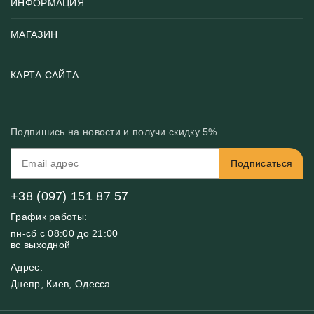
ИНФОРМАЦИЯ
Популярные
Тематики фотообоев
МАГАЗИН
Возврат товара
Хиты
Цены и текстуры
Фотообои по типу помещения
О нас
КАРТА САЙТА
Материалы
Фотообои по цвету
Вакансии
Рекомендации
Блог
Конфиденциальность
Подпишись на новости и получи скидку 5%
Инструкция
Бонусная программа
Связь с нами
Подписаться
FAQ
Контакты
Оплата и доставка
+38 (097) 151 87 57
График работы:
пн-сб с 08:00 до 21:00
вс выходной
Адрес:
Днепр, Киев, Одесса