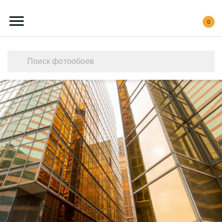
0
Каталог обоев
Наши работы
Создать свои фотообои
Акции
О нас
Контакты