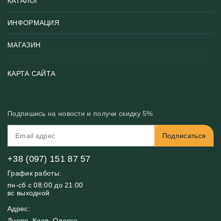
КАТАЛОГ
ИНФОРМАЦИЯ
Популярные
Тематики фотообоев
МАГАЗИН
Возврат товара
Хиты
Цены и текстуры
Фотообои по типу помещения
О нас
КАРТА САЙТА
Материалы
Фотообои по цвету
Вакансии
Рекомендации
Блог
Конфиденциальность
Подпишись на новости и получи скидку 5%
Инструкция
Бонусная программа
Связь с нами
Подписаться
FAQ
Контакты
Оплата и доставка
+38 (097) 151 87 57
График работы:
пн-сб с 08:00 до 21:00
вс выходной
Адрес:
Днепр, Киев, Одесса