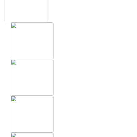
ХИТЫ
ФОТОО
ПОМЕЩ
Фотообои в скандинавском
стиле
Фотообо
Фотообои Fluid art
Фотообо
Фотообои под мрамор
Фотообо
Фотообои супергерои
Фотообо
Фотообо
Фотообо
Фотообо
Фотообо
Фотообо
Фотообо