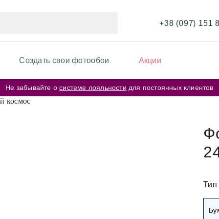
+38 (097) 151 
Создать свои фотообои
Акции
Не забывайте о
системе лояльности
для постоянных клиентов
ИКИ ФОТООБОЕВ
ФОТООБОИ ПО ЦВЕТУ
и перья
Бежевые фотообои
Ф
и карта мира
2
Серые фотообои
и кирпичная стена
Розовые фотообои
и космос
Тип
и города
Белые фотообои
Бу
рские цветы