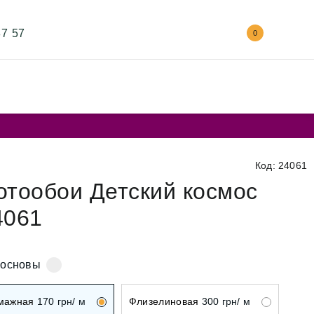
87 57
0
Код: 24061
отообои Детский космос
4061
 основы
мажная
170
грн/ м
Флизелиновая
300
грн/ м