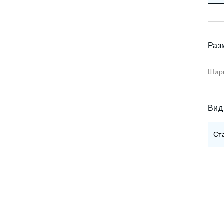
Коричневые фотооб
и арт
Черные фотообои
и деревья
Раз
ои мемфис
Красные фотообои
и геометрия
Шири
Оранжевые фотооб
и абстракция
Желтые фотообои
и горы и лес
Вид
и золото
Зеленые фотообои
Ст
и разное
Голубые фотообои
Синие фотообои
Фиолетовые фотооб