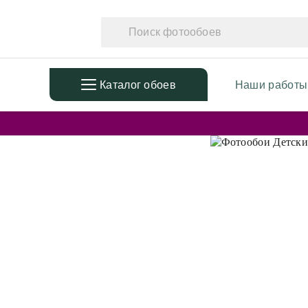
Каталог обоев
Наши работы
ПОПУЛЯРНЫЕ
ТЕМАТ
Фотообои в детскую
Фотообо
Дизайнерские листья
Фотообо
3D Фотообои
Фотообо
Фотообои расширяющие
Фотообо
пространство
Фотообо
Фотообои простые линии
Дизайне