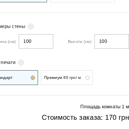
ои
меры стены
на (см)
Высота (см)
ои
 печати
андарт
Премиум
80 грн/ м
Площадь комнаты
1
м
ои
Стоимость заказа:
170 грн