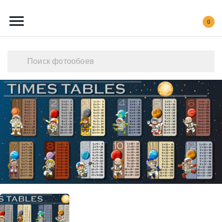
0
Каталог обоев
Наши работы
Создать свои фотообои
Акции
О нас
Контакты