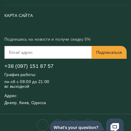
Возврат товара
Хиты
Цены и текстуры
Фотообои по типу помещения
О нас
КАРТА САЙТА
Материалы
Фотообои по цвету
Вакансии
Рекомендации
Блог
Конфиденциальность
Подпишись на новости и получи скидку 5%
Инструкция
Бонусная программа
Связь с нами
Подписаться
FAQ
Контакты
Оплата и доставка
+38 (097) 151 87 57
График работы:
пн-сб с 08:00 до 21:00
вс выходной
Адрес:
Днепр, Киев, Одесса