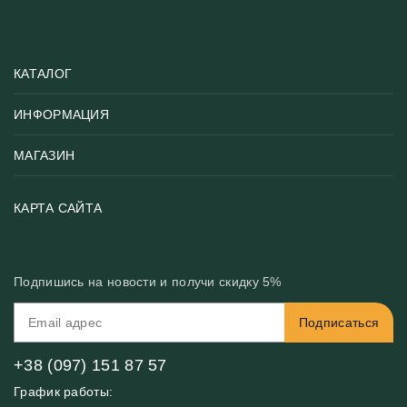
КАТАЛОГ
ИНФОРМАЦИЯ
Популярные
Тематики фотообоев
МАГАЗИН
Возврат товара
Хиты
Цены и текстуры
Фотообои по типу помещения
О нас
КАРТА САЙТА
Материалы
Фотообои по цвету
Вакансии
Рекомендации
Блог
Конфиденциальность
Подпишись на новости и получи скидку 5%
Инструкция
Бонусная программа
Связь с нами
Подписаться
FAQ
Контакты
Оплата и доставка
+38 (097) 151 87 57
График работы: