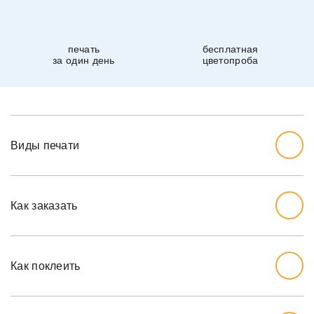
печать
бесплатная
за один день
цветопроба
Виды печати
Как заказать
Начните с выбора дизайна, который вам нравится.
Перед тем, как заказывать, вы должны измерить стену,
Как поклеить
которую хотите обожать, ширину и высоту.
Мы рекомендуем вам добавить дополнительный дюйм