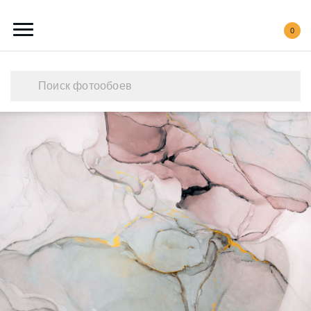
0
Каталог обоев
Наши работы
Создать свои фотообои
Акции
О нас
Контакты