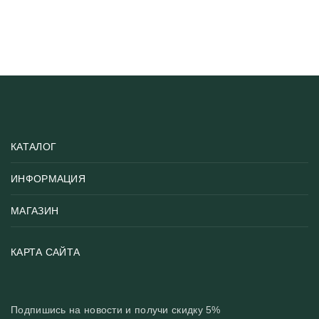
КАТАЛОГ
ИНФОРМАЦИЯ
Популярные
Тематики фотообоев
МАГАЗИН
Возврат товара
Хиты
Цены и текстуры
Фотообои по типу помещения
О нас
КАРТА САЙТА
Материалы
Фотообои по цвету
Вакансии
Рекомендации
Блог
Конфиденциальность
Подпишись на новости и получи скидку 5%
Инструкция