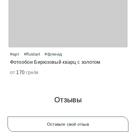
лёгкий запах. Он возникает при латексной печати, 
когда принтер нагревает виниловое покрытие — 
точно так же от печати нагревается бумага, и мы 
чувствуем запах свеженапечатанной книги. Не 
волнуйтесь, всё быстро выветрится и больше не 
появится. 
#арт
#fluidart
#флюид
Фотообои Бирюзовый кварц с золотом
от
170
грн/м
Отзывы
Оставьте свой отзыв