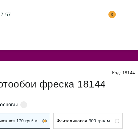
87 57
0
Код: 18144
отообои фреска 18144
 основы
мажная
170
грн/ м
Флизелиновая
300
грн/ м