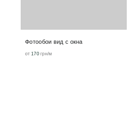
Фотообои вид с окна
от
170
грн/м