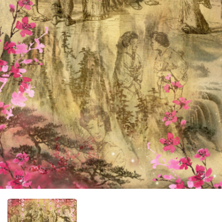
Фотообо
Фотообо
Фотооб
Фотообо
Фотообо
Фотообо
Фотообо
Фотообо