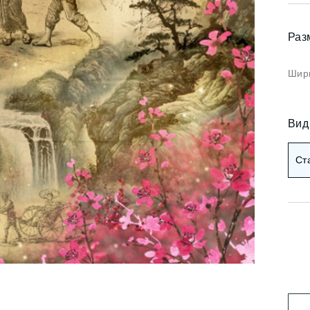
Коричневые фотооб
и арт
Черные фотообои
Раз
и деревья
ои мемфис
Красные фотообои
Шири
и геометрия
Оранжевые фотооб
и абстракция
Вид
Желтые фотообои
и горы и лес
Ст
и золото
Зеленые фотообои
и разное
Голубые фотообои
Синие фотообои
Фиолетовые фотооб