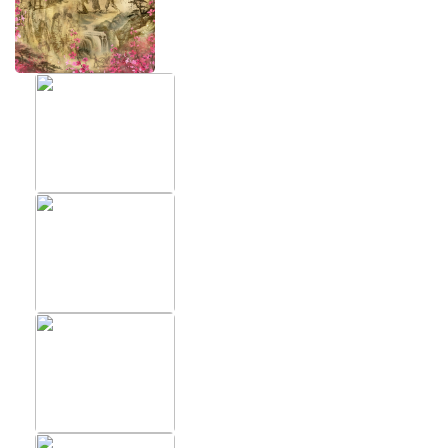
ХИТЫ
ФОТОО
ПОМЕЩ
Фотообои в скандинавском
стиле
Фотообо
Фотообои Fluid art
Фотообо
Фотообои под мрамор
Фотообо
Фотообои супергерои
Фотообо
Фотообо
Фотообо
Фотообо
Фотообо
Фотообо
Фотообо