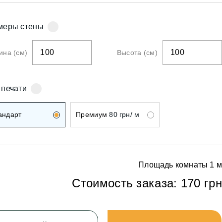
ои
меры стены
на (см)
Высота (см)
ои
 печати
андарт
Премиум
80 грн/ м
Площадь комнаты
1
м
Стоимость заказа:
170 грн
ои