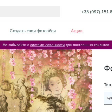
+38 (097) 151 
Создать свои фотообои
Акции
Не забывайте о
системе лояльности
для постоянных клиентов
ИКИ ФОТООБОЕВ
ФОТООБОИ ПО ЦВЕТУ
и перья
Бежевые фотообои
Ф
и карта мира
Серые фотообои
и кирпичная стена
Тип
Розовые фотообои
и космос
Бу
и города
Белые фотообои
рские цветы