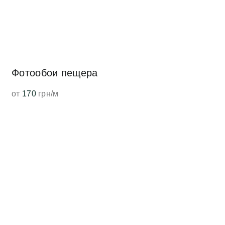
Фотообои пещера
от
170
грн/м