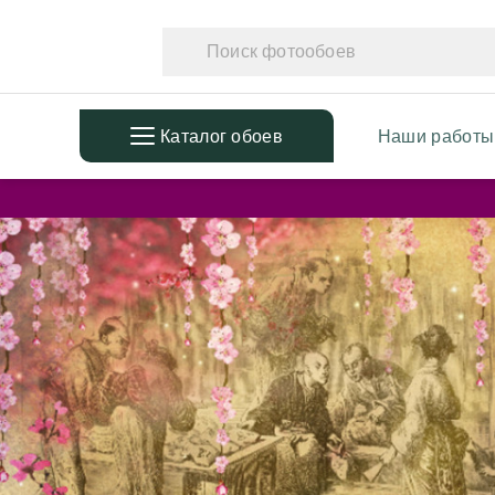
Каталог обоев
Наши работы
ПОПУЛЯРНЫЕ
ТЕМАТ
Фотообои в детскую
Фотообо
Дизайнерские листья
Фотообо
3D Фотообои
Фотообо
Фотообои расширяющие
Фотообо
пространство
Фотообо
Фотообои простые линии
Дизайне