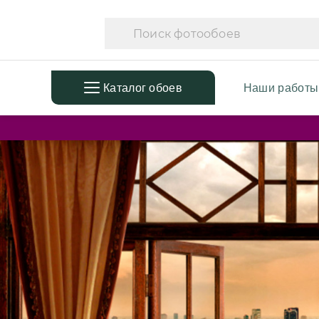
Каталог обоев
Наши работы
ПОПУЛЯРНЫЕ
ТЕМАТ
Фотообои в детскую
Фотооб
Дизайнерские листья
Фотооб
3D Фотообои
Фотооб
Фотообои расширяющие
Фотооб
пространство
Фотооб
Фотообои простые линии
Дизайн