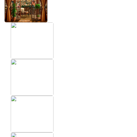
ХИТЫ
ФОТОО
ПОМЕ
Фотообои в скандинавском
стиле
Фотооб
Фотообои Fluid art
Фотооб
Фотообои под мрамор
Фотооб
красот
Фотообои супергерои
Фотооб
Фотооб
Фотооб
Фотооб
Фотооб
Фотооб
Фотооб