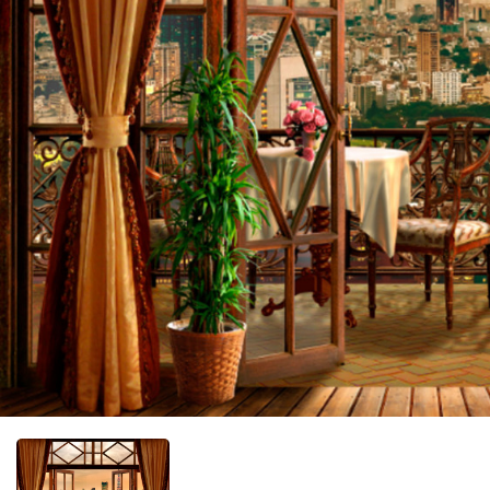
Фотооб
Фотооб
Фотооб
Фотооб
Фотооб
Фотооб
Фотооб
Фотооб