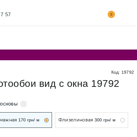
87 57
0
У
Код: 19792
и
отообои вид с окна 19792
 основы
и
мажная
Флизелиновая
170
грн/ м
300
грн/ м