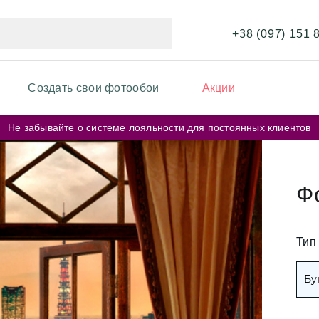
+38 (097) 151 
Создать свои фотообои
Акции
Не забывайте о
системе лояльности
для постоянных клиентов
ИКИ ФОТООБОЕВ
ФОТООБОИ ПО ЦВЕТ
ои перья
Бежевые фотообо
Ф
ои карта мира
Серые фотообои
ои кирпичная стена
Тип
Розовые фотообо
ои космос
Бу
ои города
Белые фотообои
ерские цветы