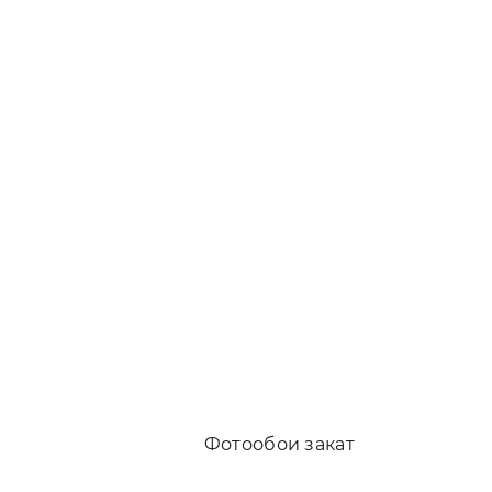
ои в спальню
Фотообои закат