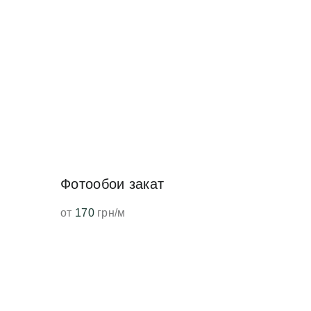
Фотообои закат
от
170
грн/м