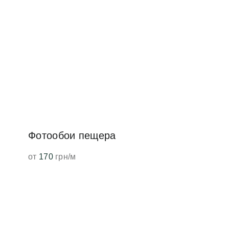
Фотообои пещера
от
170
грн/м