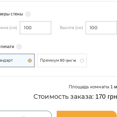
обои
меры стены
и
ина (см)
Высота (см)
бои
 печати
андарт
Премиум
80 грн/ м
и
Площадь комнаты
1
м
Стоимость заказа:
170 грн
обои