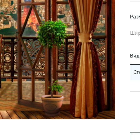
Коричневые фото
ои арт
Черные фотообои
Раз
ои деревья
ои мемфис
Красные фотообо
Шир
ои геометрия
Оранжевые фотоо
ои абстракция
Вид
Желтые фотообои
ои горы и лес
Ст
ои золото
Зеленые фотообо
ои разное
Голубые фотообои
Синие фотообои
Фиолетовые фото