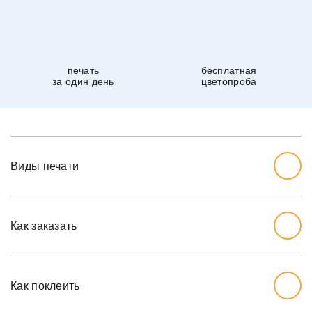
печать
бесплатная
за один день
цветопроба
Виды печати
Как заказать
Начните с выбора дизайна, который вам нравится.
Перед тем, как заказывать, вы должны измерить стену,
Как поклеить
которую хотите обожать, ширину и высоту.