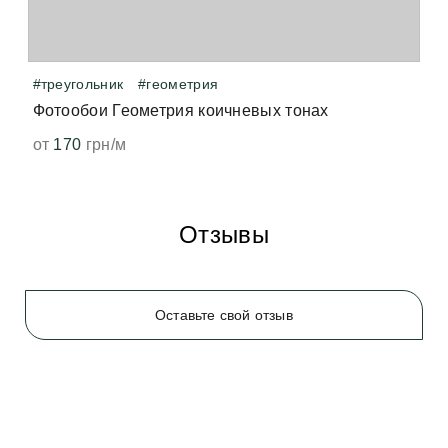
волнуйтесь, всё быстро выветрится и больше не 
появится. 
#треугольник
#геометрия
Фотообои Геометрия коичневых тонах
от
170
грн/м
Отзывы
Оставьте свой отзыв