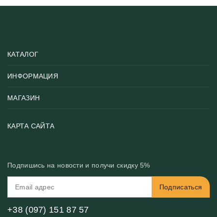
КАТАЛОГ
ИНФОРМАЦИЯ
Популярные
Тематики фотообоев
МАГАЗИН
Возврат товара
Хиты
Цены и текстуры
Фотообои по типу помещения
О нас
КАРТА САЙТА
Материалы
Фотообои по цвету
Вакансии
Рекомендации
Блог
Конфиденциальность
Подпишись на новости и получи скидку 5%
Инструкция
Бонусная программа
Связь с нами
Подписаться
FAQ
Контакты
Оплата и доставка
+38 (097) 151 87 57