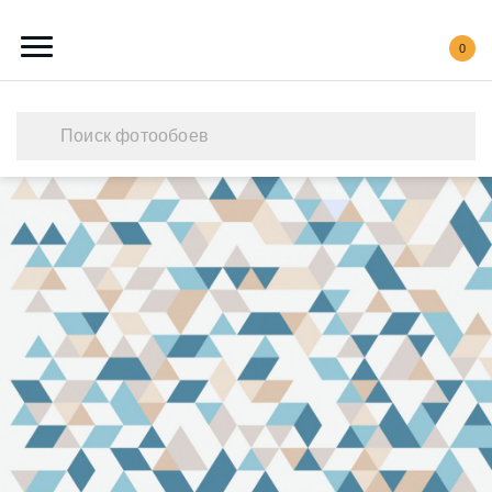
0
Каталог обоев
Наши работы
Создать свои фотообои
Акции
О нас
Контакты