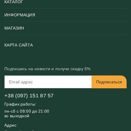
КАТАЛОГ
ИНФОРМАЦИЯ
Популярные
Тематики фотообоев
МАГАЗИН
Возврат товара
Хиты
Цены и текстуры
Фотообои по типу помещения
О нас
КАРТА САЙТА
Материалы
Фотообои по цвету
Вакансии
Рекомендации
Блог
Конфиденциальность
Подпишись на новости и получи скидку 5%
Инструкция
Бонусная программа
Связь с нами
Подписаться
FAQ
Контакты
Оплата и доставка
+38 (097) 151 87 57
График работы:
пн-сб с 08:00 до 21:00
вс выходной
Адрес: