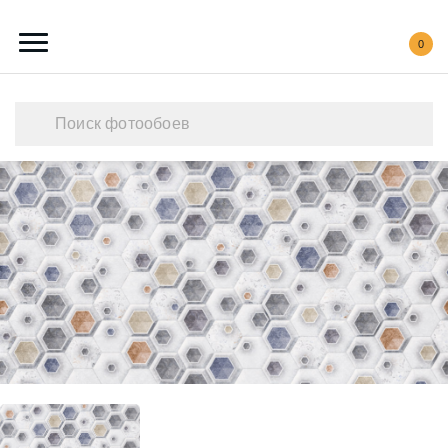
0
Каталог обоев
Наши работы
Создать свои фотообои
Акции
О нас
Контакты