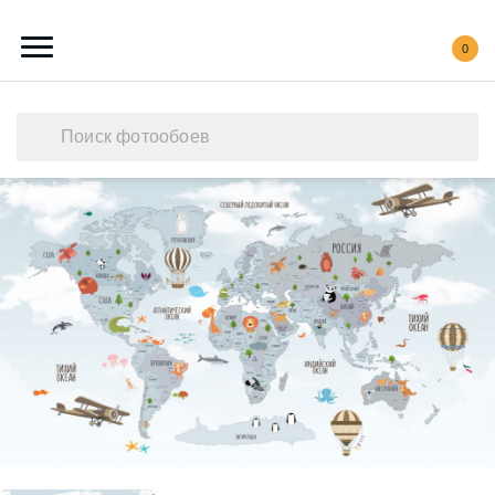
0
Каталог обоев
Наши работы
Создать свои фотообои
Акции
О нас
Контакты