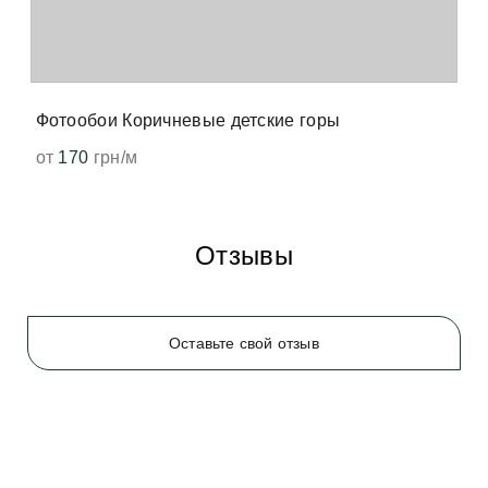
чувствуем запах свеженапечатанной книги. Не 
волнуйтесь, всё быстро выветрится и больше не 
появится. 
Фотообои Коричневые детские горы
от
170
грн/м
Отзывы
Оставьте свой отзыв