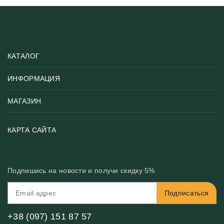
КАТАЛОГ
ИНФОРМАЦИЯ
Популярные
Тематики фотообоев
МАГАЗИН
Возврат товара
Хиты
Цены и текстуры
Фотообои по типу помещения
О нас
КАРТА САЙТА
Материалы
Фотообои по цвету
Вакансии
Рекомендации
Блог
Конфиденциальность
Подпишись на новости и получи скидку 5%
Инструкция
Бонусная программа
Связь с нами
Подписаться
FAQ
Контакты
Оплата и доставка
+38 (097) 151 87 57