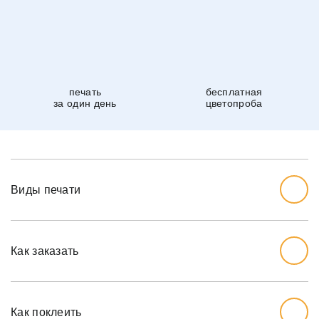
печать
бесплатная
за один день
цветопроба
Виды печати
Как заказать
Начните с выбора дизайна, который вам нравится.
Перед тем, как заказывать, вы должны измерить стену,
Как поклеить