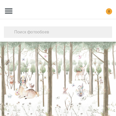
0
Каталог обоев
Наши работы
Создать свои фотообои
Акции
О нас
Контакты