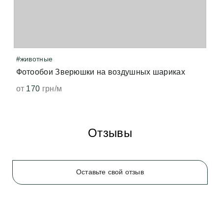
когда принтер нагревает виниловое покрытие — 
точно так же от печати нагревается бумага, и мы 
чувствуем запах свеженапечатанной книги. Не 
волнуйтесь, всё быстро выветрится и больше не 
появится. 
#животные
Фотообои Зверюшки на воздушных шариках
от
170
грн/м
Отзывы
Оставьте свой отзыв