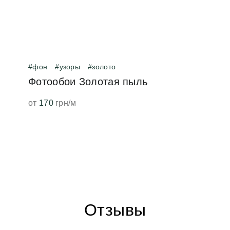
#фон
#узоры
#золото
Фотообои Золотая пыль
от
170
грн/м
Отзывы