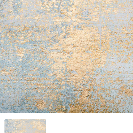
Фотообо
Фотообо
Фотооб
Фотообо
Фотообо
Фотообо
Фотообо
Фотообо