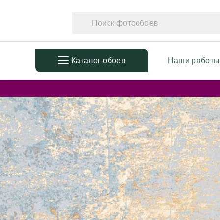
Каталог обоев
Наши работы
ПОПУЛЯРНЫЕ
ТЕМАТ
Фотообои в детскую
Фотообо
Дизайнерские листья
Фотообо
3D Фотообои
Фотообо
Фотообои расширяющие
Фотообо
пространство
Фотообо
Фотообои простые линии
Дизайне