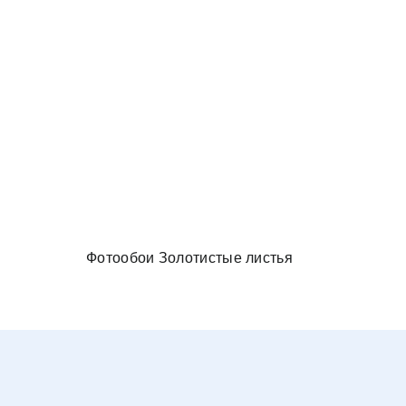
и в спальню
Фотообои Золотистые листья