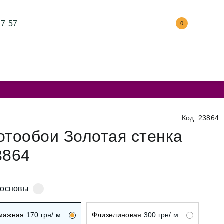
87 57
0
Код: 23864
отообои Золотая стенка
3864
 основы
мажная
170
грн/ м
Флизелиновая
300
грн/ м