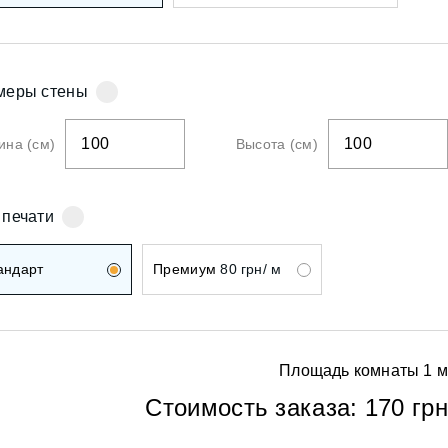
ои
меры стены
на (см)
Высота (см)
ои
 печати
андарт
Премиум
80 грн/ м
Площадь комнаты
1
м
ои
Стоимость заказа:
170 грн