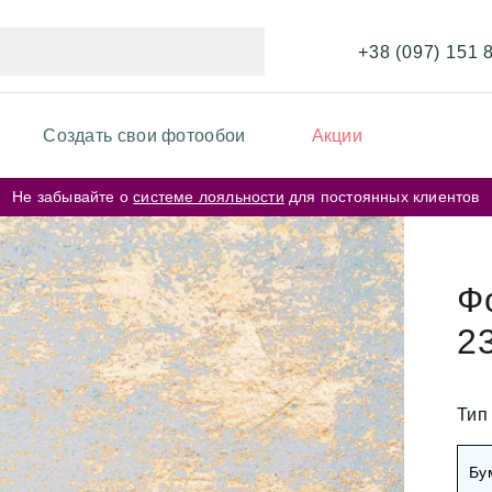
+38 (097) 151 
Создать свои фотообои
Акции
Не забывайте о
системе лояльности
для постоянных клиентов
ИКИ ФОТООБОЕВ
ФОТООБОИ ПО ЦВЕТУ
и перья
Бежевые фотообои
Ф
и карта мира
2
Серые фотообои
и кирпичная стена
Розовые фотообои
и космос
Тип
и города
Белые фотообои
Бу
рские цветы