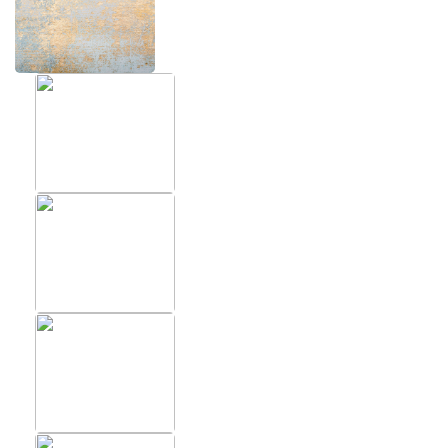
ХИТЫ
ФОТОО
ПОМЕЩ
Фотообои в скандинавском
стиле
Фотообо
Фотообои Fluid art
Фотообо
Фотообои под мрамор
Фотообо
Фотообои супергерои
Фотообо
Фотообо
Фотообо
Фотообо
Фотообо
Фотообо
Фотообо