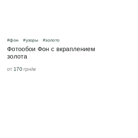
#фон
#узоры
#золото
Фотообои Фон с вкраплением
золота
от
170
грн/м