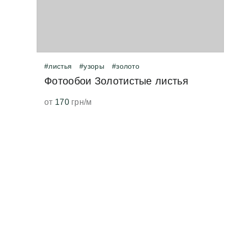
#листья
#узоры
#золото
Фотообои Золотистые листья
от
170
грн/м