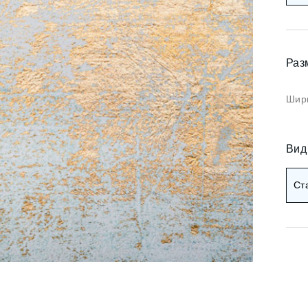
Коричневые фотооб
и арт
Черные фотообои
и деревья
Раз
ои мемфис
Красные фотообои
и геометрия
Шири
Оранжевые фотооб
и абстракция
Желтые фотообои
и горы и лес
Вид
и золото
Зеленые фотообои
Ст
и разное
Голубые фотообои
Синие фотообои
Фиолетовые фотооб