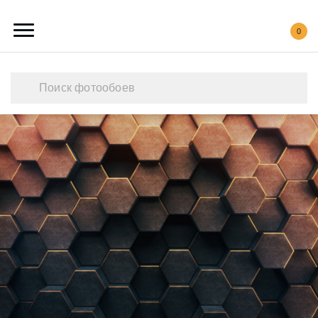
0
Каталог обоев
Наши работы
Создать свои фотообои
Акции
О нас
Контакты