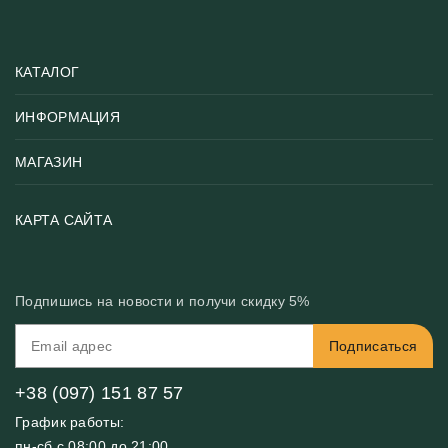
КАТАЛОГ
ИНФОРМАЦИЯ
Популярные
Тематики фотообоев
МАГАЗИН
Возврат товара
Хиты
Цены и текстуры
Фотообои по типу помещения
О нас
КАРТА САЙТА
Материалы
Фотообои по цвету
Вакансии
Рекомендации
Блог
Конфиденциальность
Подпишись на новости и получи скидку 5%
Инструкция
Бонусная программа
Связь с нами
Подписаться
FAQ
Контакты
Оплата и доставка
+38 (097) 151 87 57
График работы:
пн-сб с 08:00 до 21:00