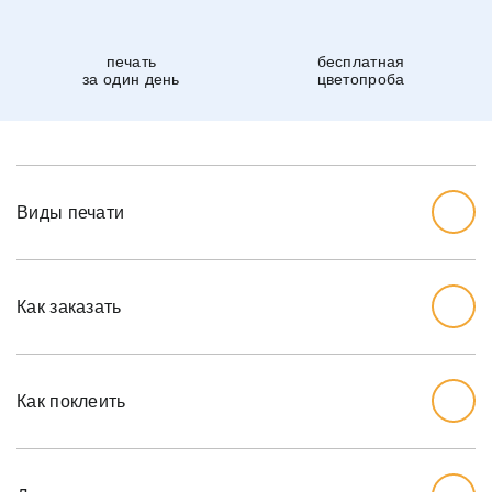
печать
бесплатная
за один день
цветопроба
Виды печати
Как заказать
Начните с выбора дизайна, который вам нравится.
Перед тем, как заказывать, вы должны измерить стену,
Как поклеить
которую хотите обожать, ширину и высоту.
Мы рекомендуем вам добавить дополнительный дюйм
на обе меры, так как стены могут немного наклоняться.